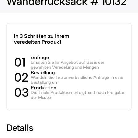
Wanderrucksack # 10132
In 3 Schritten zu Ihrem
veredelten Produkt
Anfrage
01
Erhalten Sie Ihr Angebot auf Basis der
gewählten Veredelung und Mengen
Bestellung
02
Wandeln Sie Ihre unverbindliche Anfrage in eine
Bestellung um
Produktion
03
Die finale Produktion erfolgt erst nach Freigabe
der Muster
Details