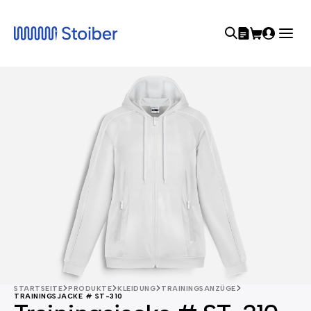
STARTSEITE
PRODUKTE
KLEIDUNG
TRAININGSANZÜGE
TRAININGSJACKE # ST-310