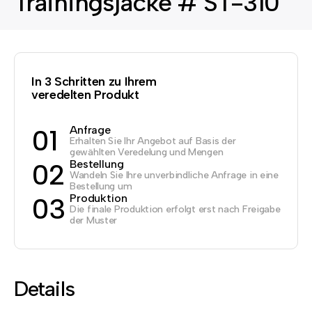
Trainingsjacke # ST-310
In 3 Schritten zu Ihrem
veredelten Produkt
Anfrage
01
Erhalten Sie Ihr Angebot auf Basis der
gewählten Veredelung und Mengen
Bestellung
02
Wandeln Sie Ihre unverbindliche Anfrage in eine
Bestellung um
Produktion
03
Die finale Produktion erfolgt erst nach Freigabe
der Muster
Details