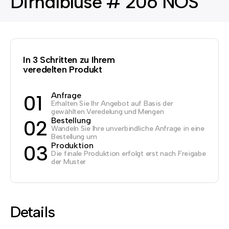
Dirndlbluse # 206 NOS
In 3 Schritten zu Ihrem
veredelten Produkt
Anfrage
01
Erhalten Sie Ihr Angebot auf Basis der
gewählten Veredelung und Mengen
Bestellung
02
Wandeln Sie Ihre unverbindliche Anfrage in eine
Bestellung um
Produktion
03
Die finale Produktion erfolgt erst nach Freigabe
der Muster
Details