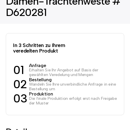
Damen-Trachtenweste #
D620281
In 3 Schritten zu Ihrem
veredelten Produkt
Anfrage
01
Erhalten Sie Ihr Angebot auf Basis der
gewählten Veredelung und Mengen
Bestellung
02
Wandeln Sie Ihre unverbindliche Anfrage in eine
Bestellung um
Produktion
03
Die finale Produktion erfolgt erst nach Freigabe
der Muster