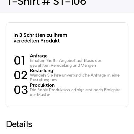
T-Shirt # ST-106
In 3 Schritten zu Ihrem
veredelten Produkt
Anfrage
01
Erhalten Sie Ihr Angebot auf Basis der
gewählten Veredelung und Mengen
Bestellung
02
Wandeln Sie Ihre unverbindliche Anfrage in eine
Bestellung um
Produktion
03
Die finale Produktion erfolgt erst nach Freigabe
der Muster
Details