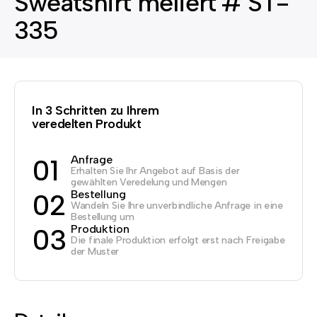
Sweatshirt meliert # ST-
335
In 3 Schritten zu Ihrem
veredelten Produkt
Anfrage
01
Erhalten Sie Ihr Angebot auf Basis der
gewählten Veredelung und Mengen
Bestellung
02
Wandeln Sie Ihre unverbindliche Anfrage in eine
Bestellung um
Produktion
03
Die finale Produktion erfolgt erst nach Freigabe
der Muster