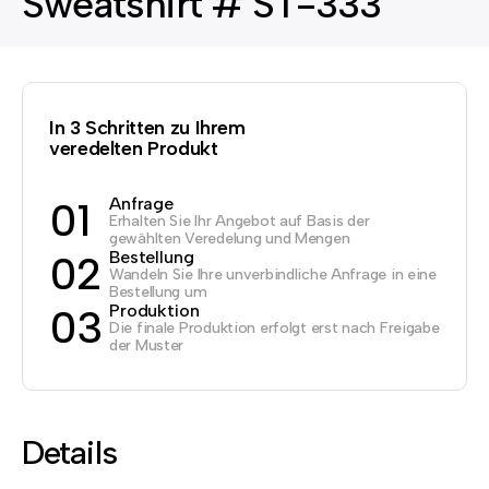
Sweatshirt # ST-333
In 3 Schritten zu Ihrem
veredelten Produkt
Anfrage
01
Erhalten Sie Ihr Angebot auf Basis der
gewählten Veredelung und Mengen
Bestellung
02
Wandeln Sie Ihre unverbindliche Anfrage in eine
Bestellung um
Produktion
03
Die finale Produktion erfolgt erst nach Freigabe
der Muster
Details