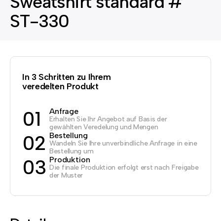
Sweatshirt standard #
ST-330
In 3 Schritten zu Ihrem
veredelten Produkt
Anfrage
01
Erhalten Sie Ihr Angebot auf Basis der
gewählten Veredelung und Mengen
Bestellung
02
Wandeln Sie Ihre unverbindliche Anfrage in eine
Bestellung um
Produktion
03
Die finale Produktion erfolgt erst nach Freigabe
der Muster