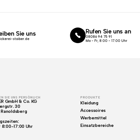
Rufen Sie uns an
eiben Sie uns
08086 94 75 91
ickerei-stoiber.de
Mo - Fr, 8:00 - 17.00 Uhr
N SIE UNS PERSÖNLICH
PRODUKTE
ER GmbH & Co. KG
Kleidung
ergstr. 30
Accessoires
 Ranoldsberg
Werbemittel
gszeiten:
Einsatzbereiche
r 8:00-17:00 Uhr