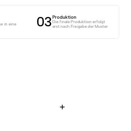
03
Produktion
Die finale Produktion erfolgt
e in eine
erst nach Freigabe der Muster