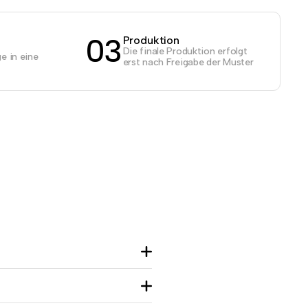
03
Produktion
Die finale Produktion erfolgt
e in eine
erst nach Freigabe der Muster