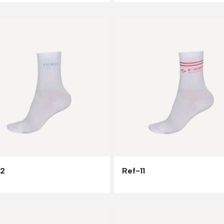
12
Ref-11