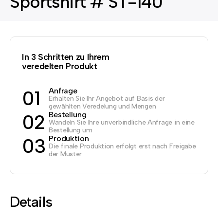
Sportshirt # ST-140
In 3 Schritten zu Ihrem
veredelten Produkt
Anfrage
01
Erhalten Sie Ihr Angebot auf Basis der
gewählten Veredelung und Mengen
Bestellung
02
Wandeln Sie Ihre unverbindliche Anfrage in eine
Bestellung um
Produktion
03
Die finale Produktion erfolgt erst nach Freigabe
der Muster
Details