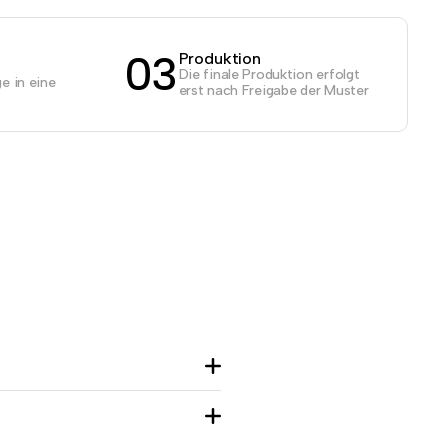
03
Produktion
Die finale Produktion erfolgt
e in eine
erst nach Freigabe der Muster