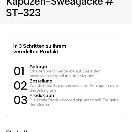
Kapuzen-Sweatjacke #
ST-323
In 3 Schritten zu Ihrem
veredelten Produkt
Anfrage
01
Erhalten Sie Ihr Angebot auf Basis der
gewählten Veredelung und Mengen
Bestellung
02
Wandeln Sie Ihre unverbindliche Anfrage in eine
Bestellung um
Produktion
03
Die finale Produktion erfolgt erst nach Freigabe
der Muster