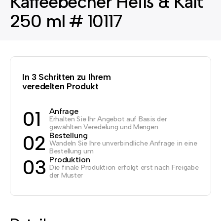
Kaffeebecher Heiß & Kalt
250 ml # 10117
In 3 Schritten zu Ihrem
veredelten Produkt
Anfrage
01
Erhalten Sie Ihr Angebot auf Basis der
gewählten Veredelung und Mengen
Bestellung
02
Wandeln Sie Ihre unverbindliche Anfrage in eine
Bestellung um
Produktion
03
Die finale Produktion erfolgt erst nach Freigabe
der Muster