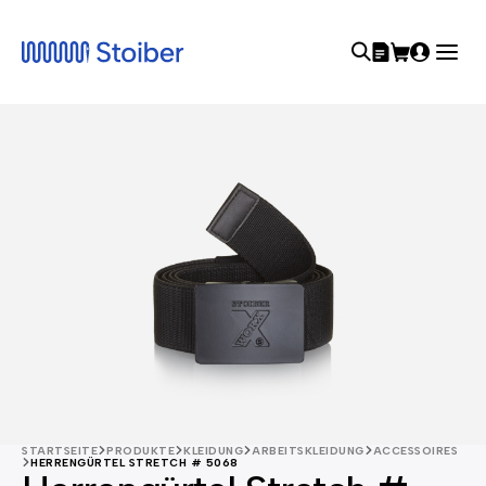
STARTSEITE
PRODUKTE
KLEIDUNG
ARBEITSKLEIDUNG
ACCESSOIRES
HERRENGÜRTEL STRETCH # 5068