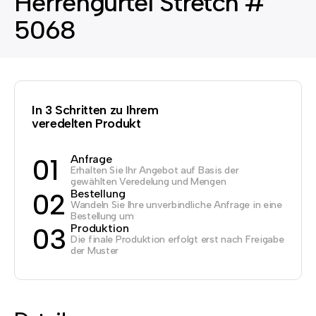
Herrengürtel Stretch #
5068
In 3 Schritten zu Ihrem
veredelten Produkt
Anfrage
01
Erhalten Sie Ihr Angebot auf Basis der
gewählten Veredelung und Mengen
Bestellung
02
Wandeln Sie Ihre unverbindliche Anfrage in eine
Bestellung um
Produktion
03
Die finale Produktion erfolgt erst nach Freigabe
der Muster