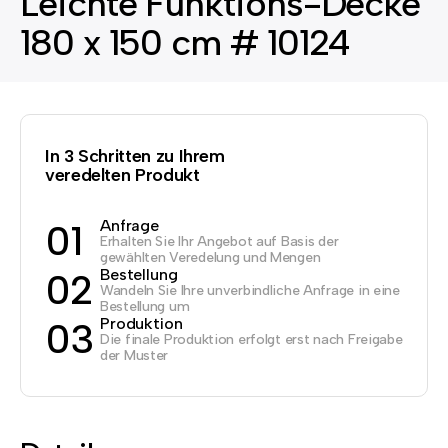
Leichte Funktions-Decke
180 x 150 cm # 10124
In 3 Schritten zu Ihrem
veredelten Produkt
Anfrage
01
Erhalten Sie Ihr Angebot auf Basis der
gewählten Veredelung und Mengen
Bestellung
02
Wandeln Sie Ihre unverbindliche Anfrage in eine
Bestellung um
Produktion
03
Die finale Produktion erfolgt erst nach Freigabe
der Muster