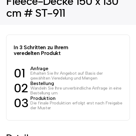
Fleece-Decke 150 x 130
cm # ST-911
In 3 Schritten zu Ihrem
veredelten Produkt
Anfrage
01
Erhalten Sie Ihr Angebot auf Basis der
gewählten Veredelung und Mengen
Bestellung
02
Wandeln Sie Ihre unverbindliche Anfrage in eine
Bestellung um
Produktion
03
Die finale Produktion erfolgt erst nach Freigabe
der Muster