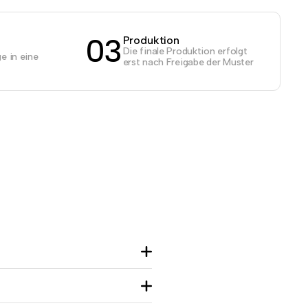
03
Produktion
Die finale Produktion erfolgt
e in eine
erst nach Freigabe der Muster