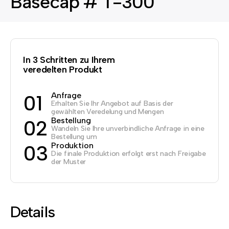
Basecap # T-300
In 3 Schritten zu Ihrem
veredelten Produkt
Anfrage
01
Erhalten Sie Ihr Angebot auf Basis der
gewählten Veredelung und Mengen
Bestellung
02
Wandeln Sie Ihre unverbindliche Anfrage in eine
Bestellung um
Produktion
03
Die finale Produktion erfolgt erst nach Freigabe
der Muster
Details