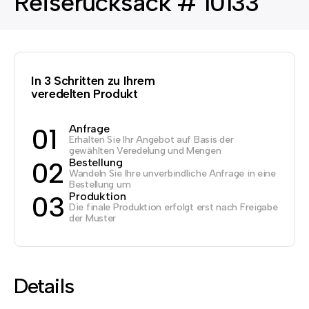
Reiserucksack # 10133
In 3 Schritten zu Ihrem
veredelten Produkt
Anfrage
01
Erhalten Sie Ihr Angebot auf Basis der
gewählten Veredelung und Mengen
Bestellung
02
Wandeln Sie Ihre unverbindliche Anfrage in eine
Bestellung um
Produktion
03
Die finale Produktion erfolgt erst nach Freigabe
der Muster
Details