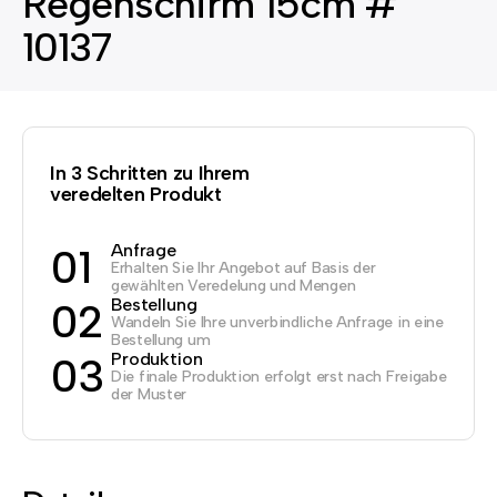
Regenschirm 15cm #
10137
In 3 Schritten zu Ihrem
veredelten Produkt
Anfrage
01
Erhalten Sie Ihr Angebot auf Basis der
gewählten Veredelung und Mengen
Bestellung
02
Wandeln Sie Ihre unverbindliche Anfrage in eine
Bestellung um
Produktion
03
Die finale Produktion erfolgt erst nach Freigabe
der Muster