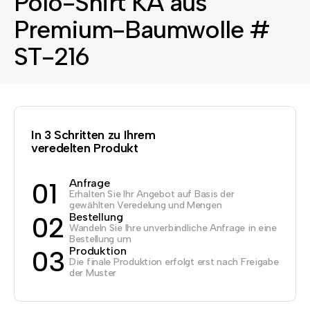
Polo-Shirt KA aus
Premium-Baumwolle #
ST-216
In 3 Schritten zu Ihrem
veredelten Produkt
Anfrage
01
Erhalten Sie Ihr Angebot auf Basis der
gewählten Veredelung und Mengen
Bestellung
02
Wandeln Sie Ihre unverbindliche Anfrage in eine
Bestellung um
Produktion
03
Die finale Produktion erfolgt erst nach Freigabe
der Muster