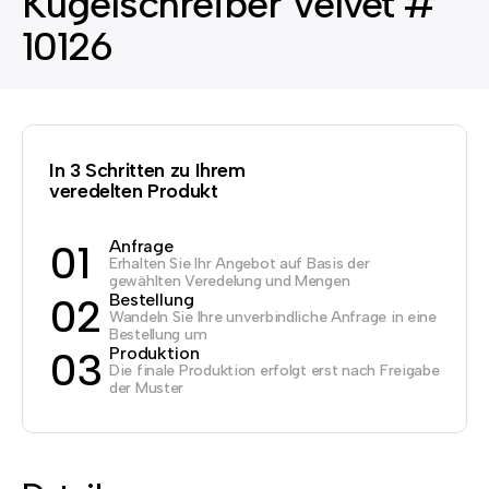
Kugelschreiber Velvet #
10126
In 3 Schritten zu Ihrem
veredelten Produkt
Anfrage
01
Erhalten Sie Ihr Angebot auf Basis der
gewählten Veredelung und Mengen
Bestellung
02
Wandeln Sie Ihre unverbindliche Anfrage in eine
Bestellung um
Produktion
03
Die finale Produktion erfolgt erst nach Freigabe
der Muster