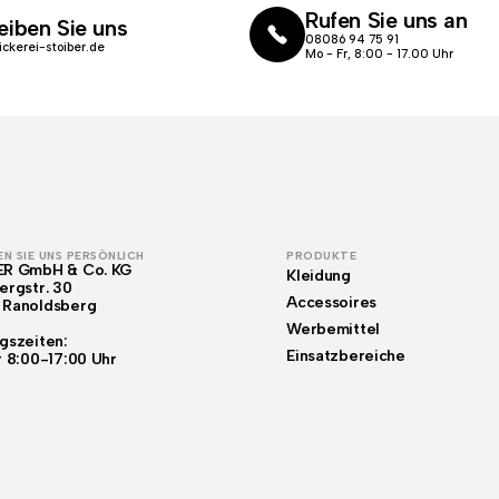
Rufen Sie uns an
eiben Sie uns
08086 94 75 91
ickerei-stoiber.de
Mo - Fr, 8:00 - 17.00 Uhr
N SIE UNS PERSÖNLICH
PRODUKTE
ER GmbH & Co. KG
Kleidung
ergstr. 30
Accessoires
 Ranoldsberg
Werbemittel
gszeiten:
Einsatzbereiche
r 8:00-17:00 Uhr