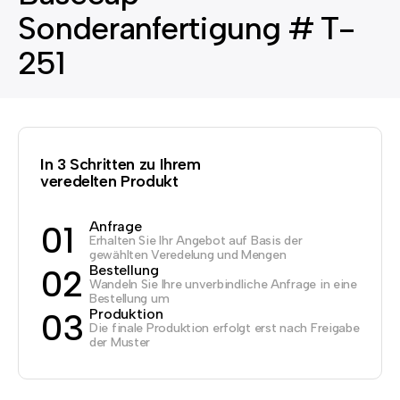
Sonderanfertigung # T-
251
In 3 Schritten zu Ihrem
veredelten Produkt
Anfrage
01
Erhalten Sie Ihr Angebot auf Basis der
gewählten Veredelung und Mengen
Bestellung
02
Wandeln Sie Ihre unverbindliche Anfrage in eine
Bestellung um
Produktion
03
Die finale Produktion erfolgt erst nach Freigabe
der Muster