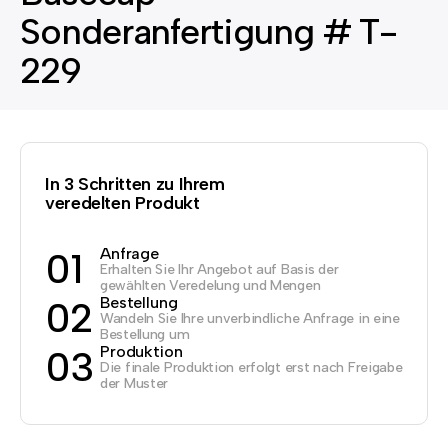
Sonderanfertigung # T-
229
In 3 Schritten zu Ihrem
veredelten Produkt
Anfrage
01
Erhalten Sie Ihr Angebot auf Basis der
gewählten Veredelung und Mengen
Bestellung
02
Wandeln Sie Ihre unverbindliche Anfrage in eine
Bestellung um
Produktion
03
Die finale Produktion erfolgt erst nach Freigabe
der Muster