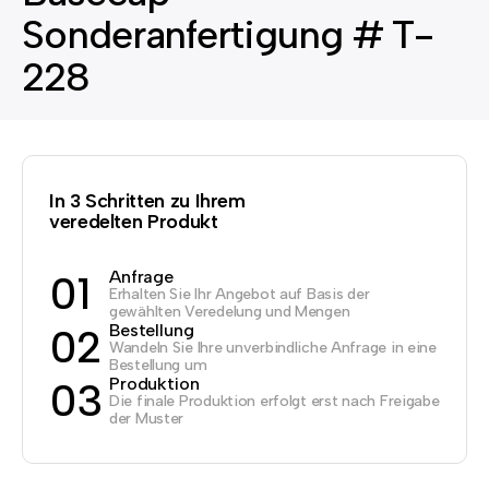
Sonderanfertigung # T-
228
In 3 Schritten zu Ihrem
veredelten Produkt
Anfrage
01
Erhalten Sie Ihr Angebot auf Basis der
gewählten Veredelung und Mengen
Bestellung
02
Wandeln Sie Ihre unverbindliche Anfrage in eine
Bestellung um
Produktion
03
Die finale Produktion erfolgt erst nach Freigabe
der Muster