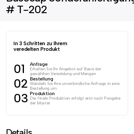
# T-202
In 3 Schritten zu Ihrem
veredelten Produkt
Anfrage
01
Erhalten Sie Ihr Angebot auf Basis der
gewählten Veredelung und Mengen
Bestellung
02
Wandeln Sie Ihre unverbindliche Anfrage in eine
Bestellung um
Produktion
03
Die finale Produktion erfolgt erst nach Freigabe
der Muster
Details