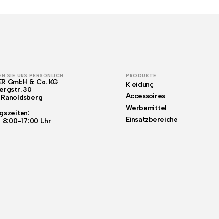
N SIE UNS PERSÖNLICH
PRODUKTE
ER GmbH & Co. KG
Kleidung
ergstr. 30
Accessoires
 Ranoldsberg
Werbemittel
gszeiten:
Einsatzbereiche
r 8:00-17:00 Uhr