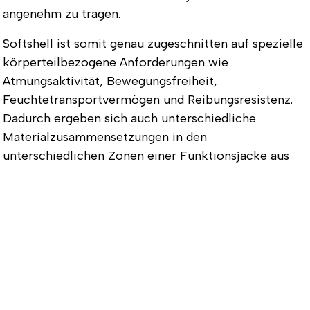
angenehm zu tragen.
Softshell ist somit genau zugeschnitten auf spezielle
körperteilbezogene Anforderungen wie
Atmungsaktivität, Bewegungsfreiheit,
Feuchtetransportvermögen und Reibungsresistenz.
Dadurch ergeben sich auch unterschiedliche
Materialzusammensetzungen in den
unterschiedlichen Zonen einer Funktionsjacke aus
Softshell oder von
Softshellwesten
.
Vorteile gegenüber Hardshell
Neben Softshell gibt es auch Hardshell. Dem
Hardshell hat Softshell seine bessere Regulierung des
Körperklimas voraus. Da es atmungsaktiv ist und
Wind und Kälte draußen hält, erübrigt es das
permanente An- und Ausziehen von