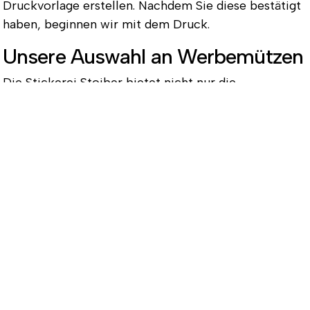
Druckvorlage erstellen. Nachdem Sie diese bestätigt
haben, beginnen wir mit dem Druck.
Unsere Auswahl an Werbemützen
Die Stickerei Stoiber bietet nicht nur die
Textilveredlung, sondern auch eine große Auswahl an
Textilien an. In der Produktkategorie
Basecaps
finden
Sie verschiedene Kappenmodelle in zahlreichen
Farbkombinationen, um so die perfekte Gestaltung
für Ihre Werbekappe zu ermöglichen. Diese können
Sie mit Ihrem Motiv vorne, seitlich oder hinten
besticken oder bedrucken lassen. Der angegebene
Preis für die Kappen ist dabei bereits inklusive der
Textilveredlung.
Neben Mützen und Kappen eignen sich aber auch
Shirts, Jacken und andere Textilien für die Werbung.