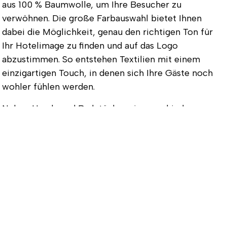
aus 100 % Baumwolle, um Ihre Besucher zu
verwöhnen. Die große Farbauswahl bietet Ihnen
dabei die Möglichkeit, genau den richtigen Ton für
Ihr Hotelimage zu finden und auf das Logo
abzustimmen. So entstehen Textilien mit einem
einzigartigen Touch, in denen sich Ihre Gäste noch
wohler fühlen werden.
Neben Hand- und Badetüchern in verschiedenen
Größen bieten wir auch Bademäntel mit und ohne
Kapuze sowie Saunatücher für Ihren hoteleigenen
Wellness- bzw. Spa-Bereich. Dank des gestickten
Logos oder auch einem Motiv Ihrer Wahl wird die
Frottierware zu Ihrer Visitenkarte und zeigt dem
Gast, dass Sie sich um jedes Detail kümmern und den
Aufenthalt in Ihrem Hotel zu einem rundum
angenehmen Erlebnis machen.