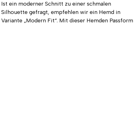
Ist ein moderner Schnitt zu einer schmalen
Silhouette gefragt, empfehlen wir ein Hemd in
Variante
„Modern Fit“
. Mit dieser Hemden Passform
liegen Sie voll im Trend. Typisch für diese ist ihre
leichte Taillierung.
Einige Hemdenhersteller nennen die Schnittform
auch
„Shaped Fit“
. „Modern Fit“ ist einer der Hemden
Schnitte, die zum
schlanken bis normalen Figur-
Typ
passen.