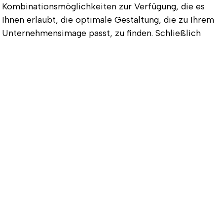
Kombinationsmöglichkeiten zur Verfügung, die es
Ihnen erlaubt, die optimale Gestaltung, die zu Ihrem
Unternehmensimage passt, zu finden. Schließlich
sollte eine als Werbegeschenk oder für die
Mitarbeiterausstattung genutzte Kappe genau ins
eigene Corporate Design passen, um sofort
aufzufallen. Mit unserem umfangreichen Angebot ist
dies kinderleicht. Nicht umsonst haben bereits
zahlreiche große Unternehmen unsere Dienste in
Anspruch genommen und ihre Tenniscaps besticken
lassen.
So gelangen Ihre personalisierte
Tenniscaps zu Ihnen
Nachdem Sie sich für das passende Modell
entschieden haben, schicken Sie uns einfach Ihr