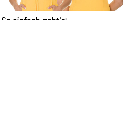
So einfach geht's:
Promotiontextilien besticken oder
bedrucken lassen
Wenn Sie Ihre Promotionbekleidung besticken oder
bedrucken lassen wollen, sind Sie bei der Stickerei
Stoiber genau richtig. Hier finden Sie einen
professionellen Service, aber auch hochwertige
Textilien für Ihre Werbeaktion. Wählen Sie zwischen
den zahlreichen T- und Longshirts, Pullovern,
Hemden, Jacken, Hosen sowie Mützen und
entdecken Sie das Passende für Ihren Zweck. Dank
der verschiedenen Modelle und Farben ist es einfach,
etwas für jeden Anspruch und jedes Design zu finden.
Die hochwertige Verarbeitung und die erstklassige