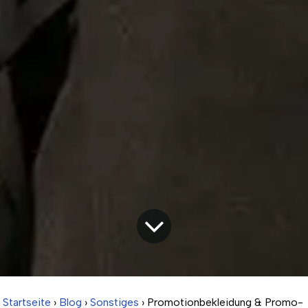
Startseite
›
Blog
›
Sonstiges
› Promotionbekleidung & Promo-