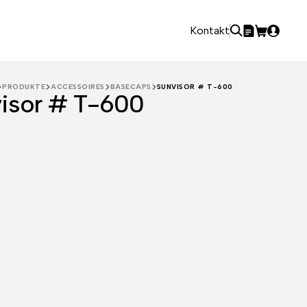
Kontakt
PRODUKTE
ACCESSOIRES
BASECAPS
SUNVISOR # T-600
isor # T-600