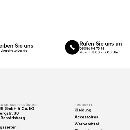
Rufen Sie uns an
eiben Sie uns
08086 94 75 91
ickerei-stoiber.de
Mo - Fr, 8:00 - 17.00 Uhr
N SIE UNS PERSÖNLICH
PRODUKTE
ER GmbH & Co. KG
Kleidung
ergstr. 30
Accessoires
 Ranoldsberg
Werbemittel
gszeiten: