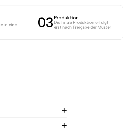
03
Produktion
Die finale Produktion erfolgt
e in eine
erst nach Freigabe der Muster