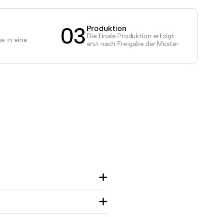
03
Produktion
Die finale Produktion erfolgt
e in eine
erst nach Freigabe der Muster