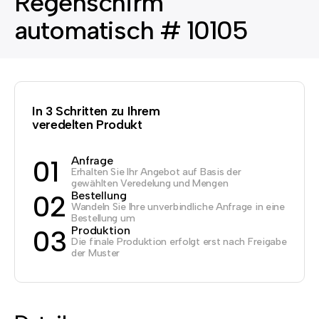
Regenschirm
automatisch # 10105
In 3 Schritten zu Ihrem
veredelten Produkt
Anfrage
01
Erhalten Sie Ihr Angebot auf Basis der
gewählten Veredelung und Mengen
Bestellung
02
Wandeln Sie Ihre unverbindliche Anfrage in eine
Bestellung um
Produktion
03
Die finale Produktion erfolgt erst nach Freigabe
der Muster