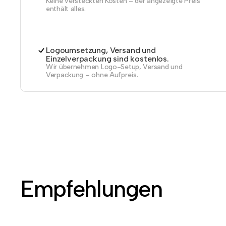
Keine versteckten Kosten – der angezeigte Preis
enthält alles.
Logoumsetzung, Versand und
Einzelverpackung sind kostenlos.
Wir übernehmen Logo-Setup, Versand und
Verpackung – ohne Aufpreis.
Empfehlungen