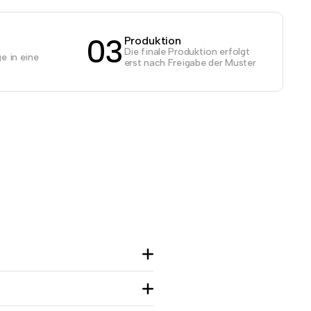
03
Produktion
Die finale Produktion erfolgt
e in eine
erst nach Freigabe der Muster