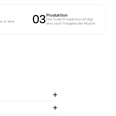
03
Produktion
Die finale Produktion erfolgt
e in eine
erst nach Freigabe der Muster